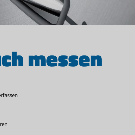
uch messen
erfassen
eren