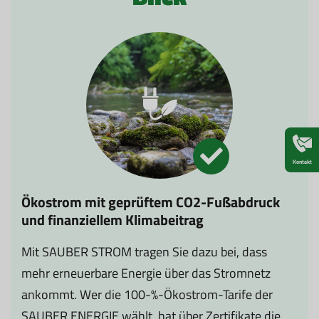
Kontakt
Ökostrom mit geprüftem CO2-Fußabdruck
Ök
und finanziellem Klimabeitrag
Mit SAUBER STROM tragen Sie dazu bei, dass
Di
mehr erneuerbare Energie über das Stromnetz
St
ankommt. Wer die 100-%-Ökostrom-Tarife der
De
SAUBER ENERGIE wählt, hat über Zertifikate die