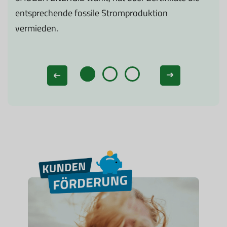
in
entsprechende fossile Stromproduktion
En
vermieden.