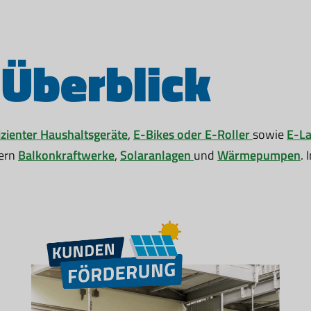
 Überblick
izienter Haushaltsgeräte
,
E-Bikes oder E-Roller
sowie
E-La
dern
Balkonkraftwerke
,
Solaranlagen
und
Wärmepumpen
.