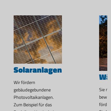
Solaranlagen
Wä
Wir fördern
Sie m
gebäudegebundene
bewus
Photovoltaikanlagen.
förde
Zum Beispiel für das