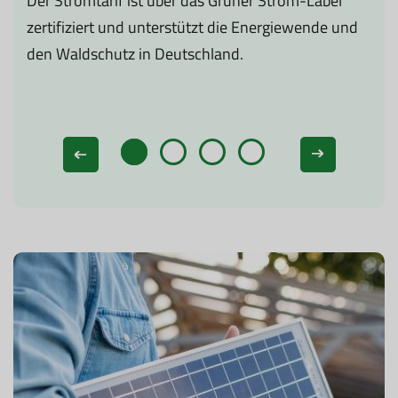
.
Der Stromtarif ist über das Grüner Strom-Label
Sp
zertifiziert und unterstützt die Energiewende und
mü
den Waldschutz in Deutschland.
te