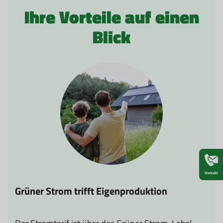
Ihre Vorteile auf einen
Blick
Kontakt
R
Grüner Strom trifft Eigenproduktion
Da
So