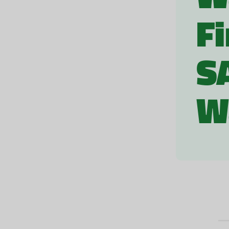
F
S
W