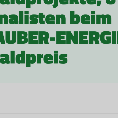
inalisten beim
AUBER-ENERGI
aldpreis