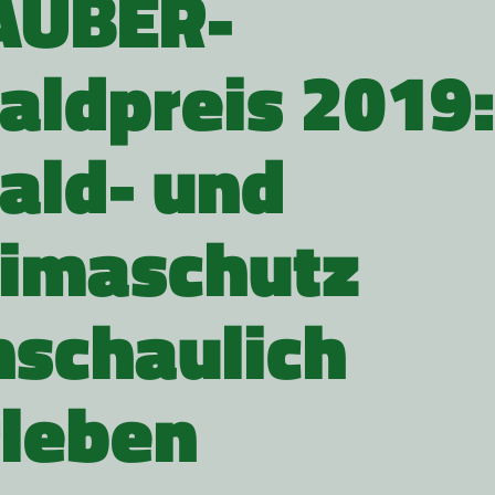
AUBER-
aldpreis 2019:
ald- und
limaschutz
nschaulich
rleben