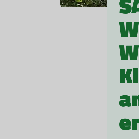
S
W
W
K
a
e