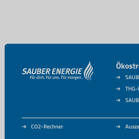
Ökost
SAUB
THG-
SAUB
CO2-Rechner
Ausz