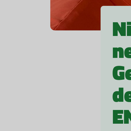
N
n
G
d
E