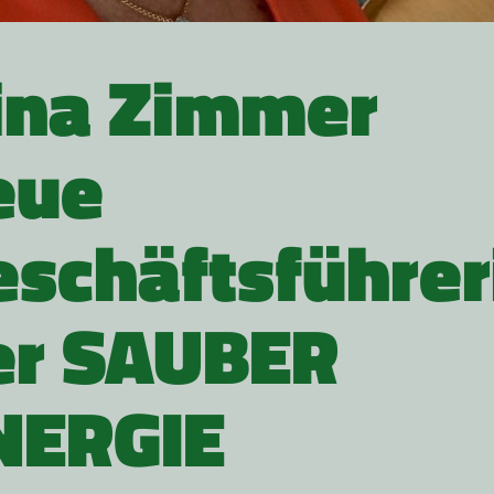
ina Zimmer
eue
eschäftsführer
er SAUBER
NERGIE