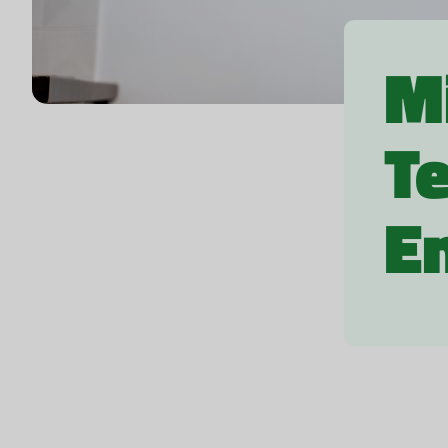
M
T
E