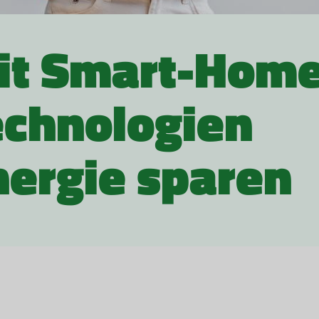
it Smart-Home
echnologien
nergie sparen