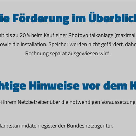
ie Förderung im Überblic
it bis zu 20 % beim Kauf einer Photovoltaikanlage (maximal
wie die Installation. Speicher werden nicht gefördert, dahe
Rechnung separat ausgewiesen wird.
htige Hinweise vor dem K
 bei Ihrem Netzbetreiber über die notwendigen Voraussetzun
m Marktstammdatenregister der Bundesnetzagentur.