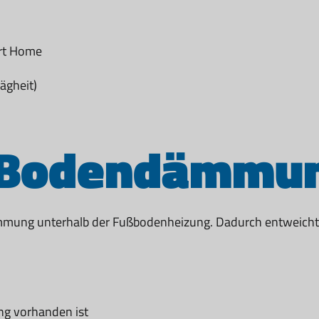
art Home
ägheit)
 Bodendämmun
ämmung unterhalb der Fußbodenheizung. Dadurch entweicht 
ng vorhanden ist