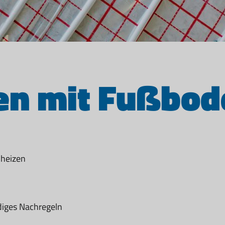
en mit Fußbo
 heizen
diges Nachregeln