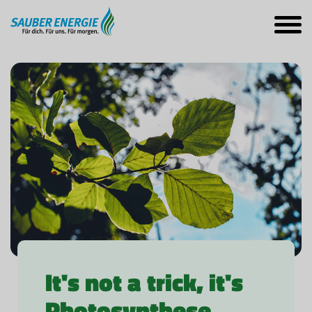
It's not a trick, it's
Photosynthese